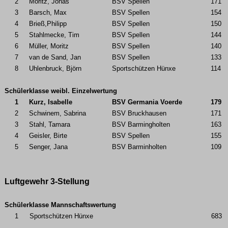
2
Moritz, Jonas
BSV Spellen
171
3
Barsch, Max
BSV Spellen
154
4
Brieß,Philipp
BSV Spellen
150
5
Stahlmecke, Tim
BSV Spellen
144
6
Müller, Moritz
BSV Spellen
140
7
van de Sand, Jan
BSV Spellen
133
8
Uhlenbruck, Björn
Sportschützen Hünxe
114
Schülerklasse weibl. Einzelwertung
1
Kurz, Isabelle
BSV Germania Voerde
179
2
Schwinem, Sabrina
BSV Bruckhausen
171
3
Stahl, Tamara
BSV Barmingholten
163
4
Geisler, Birte
BSV Spellen
155
5
Senger, Jana
BSV Barminholten
109
Luftgewehr 3-Stellung
Schülerklasse Mannschaftswertung
1
Sportschützen Hünxe
683