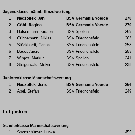
Jugendklasse männl. Einzelwertung
1
Nedzollek, Jan
BSV Germania Voerde
270
2
Göhl, Regina
BSV Germania Voerde
270
3
Hülsermann, Kirsten
BSV Spellen
269
4
Gühnemann, Niklas
BSV Friedrichsfeld
263
5
Stöckhardt, Carina
BSV Friedrichsfeld
258
6
Bauer, Andre
BSV Friedrichsfeld
253
7
Wirges, Markus
BSV Spellen
241
8
Steigerwald, Melvin
BSV Friedrichsfeld
238
Juniorenklasse Mannschaftswertung
1
Nedzollek, Jens
BSV Germania Voerde
264
2
Abel, Stefan
BSV Friedrichsfeld
249
Luftpistole
Schülerklasse Mannschaftswertung
1
Sportschützen Hünxe
455