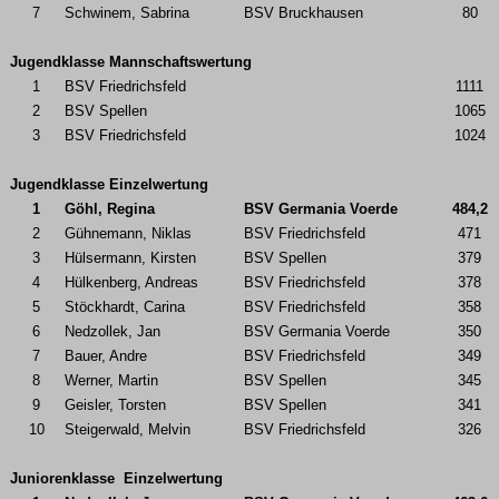
7
Schwinem, Sabrina
BSV Bruckhausen
80
Jugendklasse Mannschaftswertung
1
BSV Friedrichsfeld
1111
2
BSV Spellen
1065
3
BSV Friedrichsfeld
1024
Jugendklasse Einzelwertung
1
Göhl, Regina
BSV Germania Voerde
484,2
2
Gühnemann, Niklas
BSV Friedrichsfeld
471
3
Hülsermann, Kirsten
BSV Spellen
379
4
Hülkenberg, Andreas
BSV Friedrichsfeld
378
5
Stöckhardt, Carina
BSV Friedrichsfeld
358
6
Nedzollek, Jan
BSV Germania Voerde
350
7
Bauer, Andre
BSV Friedrichsfeld
349
8
Werner, Martin
BSV Spellen
345
9
Geisler, Torsten
BSV Spellen
341
10
Steigerwald, Melvin
BSV Friedrichsfeld
326
Juniorenklasse Einzelwertung