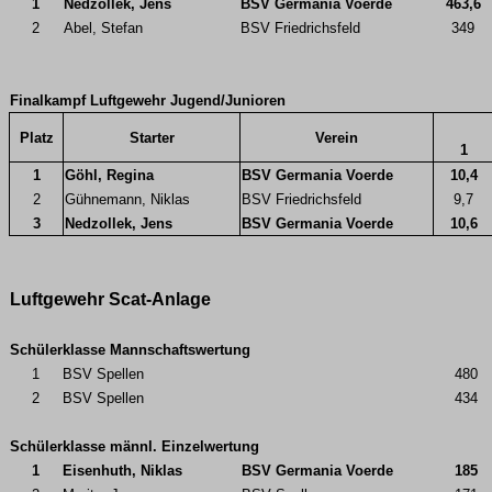
1
Nedzollek, Jens
BSV Germania Voerde
463,6
2
Abel, Stefan
BSV Friedrichsfeld
349
Finalkampf Luftgewehr Jugend/Junioren
Platz
Starter
Verein
1
1
Göhl, Regina
BSV Germania Voerde
10,4
2
Gühnemann, Niklas
BSV Friedrichsfeld
9,7
3
Nedzollek, Jens
BSV Germania Voerde
10,6
Luftgewehr Scat-Anlage
Schülerklasse Mannschaftswertung
1
BSV Spellen
480
2
BSV Spellen
434
Schülerklasse männl. Einzelwertung
1
Eisenhuth, Niklas
BSV Germania Voerde
185