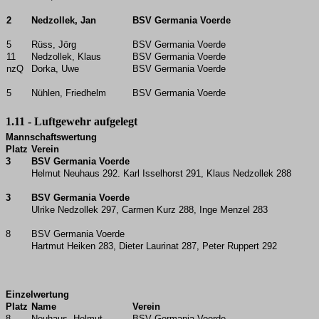
2
Nedzollek, Jan
BSV Germania Voerde
5
Rüss, Jörg
BSV Germania Voerde
11
Nedzollek, Klaus
BSV Germania Voerde
nzQ
Dorka, Uwe
BSV Germania Voerde
5
Nühlen, Friedhelm
BSV Germania Voerde
1.11 - Luftgewehr aufgelegt
Mannschaftswertung
Platz
Verein
3
BSV Germania Voerde
Helmut Neuhaus 292. Karl Isselhorst 291, Klaus Nedzollek 288
3
BSV Germania Voerde
Ulrike Nedzollek 297, Carmen Kurz 288, Inge Menzel 283
8
BSV Germania Voerde
Hartmut Heiken 283, Dieter Laurinat 287, Peter Ruppert 292
Einzelwertung
Platz
Name
Verein
8
Neuhaus, Helmut
BSV Germania Voerde