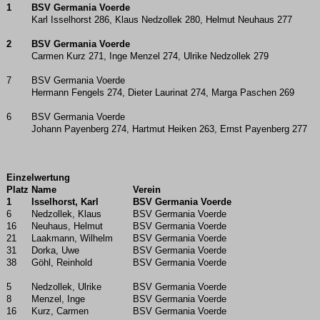
1
BSV Germania Voerde
Karl Isselhorst 286, Klaus Nedzollek 280, Helmut Neuhaus 277
2
BSV Germania Voerde
Carmen Kurz 271, Inge Menzel 274, Ulrike Nedzollek 279
7
BSV Germania Voerde
Hermann Fengels 274, Dieter Laurinat 274, Marga Paschen 269
6
BSV Germania Voerde
Johann Payenberg 274, Hartmut Heiken 263, Ernst Payenberg 277
Einzelwertung
Platz
Name
Verein
1
Isselhorst, Karl
BSV Germania Voerde
6
Nedzollek, Klaus
BSV Germania Voerde
16
Neuhaus, Helmut
BSV Germania Voerde
21
Laakmann, Wilhelm
BSV Germania Voerde
31
Dorka, Uwe
BSV Germania Voerde
38
Göhl, Reinhold
BSV Germania Voerde
5
Nedzollek, Ulrike
BSV Germania Voerde
8
Menzel, Inge
BSV Germania Voerde
16
Kurz, Carmen
BSV Germania Voerde