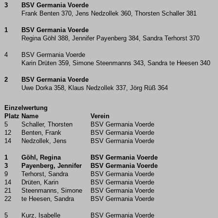
3
BSV Germania Voerde
Frank Benten 370, Jens Nedzollek 360, Thorsten Schaller 381
1
BSV Germania Voerde
Regina Göhl 388, Jennifer Payenberg 384, Sandra Terhorst 370
4
BSV Germania Voerde
Karin Drüten 359, Simone Steenmanns 343, Sandra te Heesen 340
2
BSV Germania Voerde
Uwe Dorka 358, Klaus Nedzollek 337, Jörg Rüß 364
Einzelwertung
Platz
Name
Verein
5
Schaller, Thorsten
BSV Germania Voerde
12
Benten, Frank
BSV Germania Voerde
14
Nedzollek, Jens
BSV Germania Voerde
1
Göhl, Regina
BSV Germania Voerde
3
Payenberg, Jennifer
BSV Germania Voerde
9
Terhorst, Sandra
BSV Germania Voerde
14
Drüten, Karin
BSV Germania Voerde
21
Steenmanns, Simone
BSV Germania Voerde
22
te Heesen, Sandra
BSV Germania Voerde
5
Kurz, Isabelle
BSV Germania Voerde