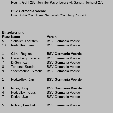
Regina Göhl 283, Jennifer Payenberg 274, Sandra Terhorst 270
1
BSV Germania Voerde
Uwe Dorka 257, Klaus Nedzollek 267, Jörg Rüß 268
Einzelwertung
Platz
Name
Verein
5
Schaller, Thorsten
BSV Germania Voerde
13
Nedzollek, Jens
BSV Germania Voerde
1
Göhl, Regina
BSV Germania Voerde
6
Payenberg, Jennifer
BSV Germania Voerde
7
Drüten, Karin
BSV Germania Voerde
8
Terhorst, Sandra
BSV Germania Voerde
9
Steenmanns, Simone
BSV Germania Voerde
1
Nedzollek, Jan
BSV Germania Voerde
3
Rüss, Jörg
BSV Germania Voerde
4
Nedzollek, Klaus
BSV Germania Voerde
7
Dorka, Uwe
BSV Germania Voerde
5
Nühlen, Friedhelm
BSV Germania Voerde