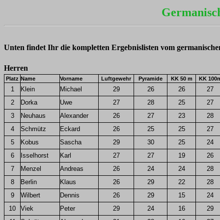
Germanisc
Unten findet Ihr die kompletten Ergebnislisten vom germanische
Herren
Platz
Name
Vorname
Luftgewehr
Pyramide
KK 50 m
KK 100
1
Klein
Michael
29
26
26
27
2
Dorka
Uwe
27
28
25
27
3
Neuhaus
Alexander
26
27
23
28
4
Schmütz
Eckard
26
25
25
27
5
Kobus
Sascha
29
30
25
24
6
Isselhorst
Karl
27
27
19
26
7
Menzel
Andreas
26
24
24
28
8
Berlin
Klaus
26
29
22
28
9
Wilbert
Dennis
26
29
15
24
10
Viek
Peter
29
24
16
29