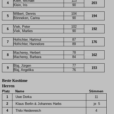
Klein, Michael
113
4
203
Klein, Iris
90
Wilbert, Dennis
104
5
194
Bönneken, Carina
90
Viek, Peter
102
6
192
Viek, Marlies
90
Hofrichter, Hartmut
87
7
176
Hofrichter, Hannelore
89
Macherey, Herbert
78
8
162
Macherey, Barbara
84
Blaj, Jürgen
77
9
153
Blaj, Angelika
76
Beste Kostüme
Herren
Platz
Name
Stimmen
1
Uwe Dorka
11
2
Klaus Berlin & Johannes Harbs
je 5
4
Thilo Heidenreich
4