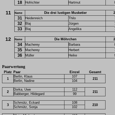
18
Hofrichter
Hartmut
11
Die drei lustigen Musketier
Name
31
Heidenreich
Thilo
32
Blaj
Jürgen
33
Blaj
Angelika
12
Die Möhrchen
Name
34
Macherey
Barbara
35
Macherey
Herbert
36
Müller
Heike
Paarwertung
Platz
Paar
Einzel
Gesamt
Berlin, Klaus
107
1
211
Berlin, Nadine
104
Dorka, Uwe
112
2
211
Babberger, Hildegard
99
Schmütz, Eckard
108
3
210
Schmütz, Sonja
102