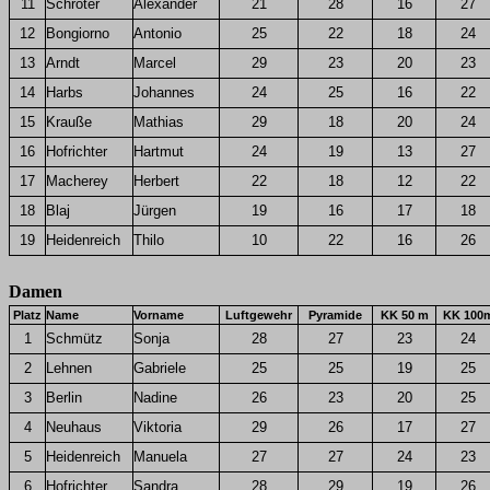
11
Schröter
Alexander
21
28
16
27
12
Bongiorno
Antonio
25
22
18
24
13
Arndt
Marcel
29
23
20
23
14
Harbs
Johannes
24
25
16
22
15
Krauße
Mathias
29
18
20
24
16
Hofrichter
Hartmut
24
19
13
27
17
Macherey
Herbert
22
18
12
22
18
Blaj
Jürgen
19
16
17
18
19
Heidenreich
Thilo
10
22
16
26
Damen
Platz
Name
Vorname
Luftgewehr
Pyramide
KK 50 m
KK 100
1
Schmütz
Sonja
28
27
23
24
2
Lehnen
Gabriele
25
25
19
25
3
Berlin
Nadine
26
23
20
25
4
Neuhaus
Viktoria
29
26
17
27
5
Heidenreich
Manuela
27
27
24
23
6
Hofrichter
Sandra
28
29
19
26