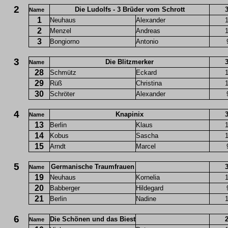
2
Die Ludolfs - 3 Brüder vom Schrott
Name
1
Neuhaus
Alexander
2
Menzel
Andreas
3
Bongiorno
Antonio
3
Die Blitzmerker
Name
28
Schmütz
Eckard
29
Rüß
Christina
30
Schröter
Alexander
4
Knapinix
Name
13
Berlin
Klaus
14
Kobus
Sascha
15
Arndt
Marcel
5
Germanische Traumfrauen
Name
19
Neuhaus
Kornelia
20
Babberger
Hildegard
21
Berlin
Nadine
6
Die Schönen und das Biest
Name