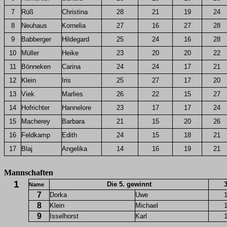
7
Rüß
Christina
28
21
19
24
8
Neuhaus
Kornelia
27
16
27
28
9
Babberger
Hildegard
25
24
16
28
10
Müller
Heike
23
20
20
22
11
Bönneken
Carina
24
24
17
21
12
Klein
Iris
25
27
17
20
13
Viek
Marlies
26
22
15
27
14
Hofrichter
Hannelore
23
17
17
24
15
Macherey
Barbara
21
15
20
26
16
Feldkamp
Edith
24
15
18
21
17
Blaj
Angelika
14
16
19
21
Mannschaften
1
Die 5. gewinnt
Name
7
Dorka
Uwe
8
Klein
Michael
9
Isselhorst
Karl