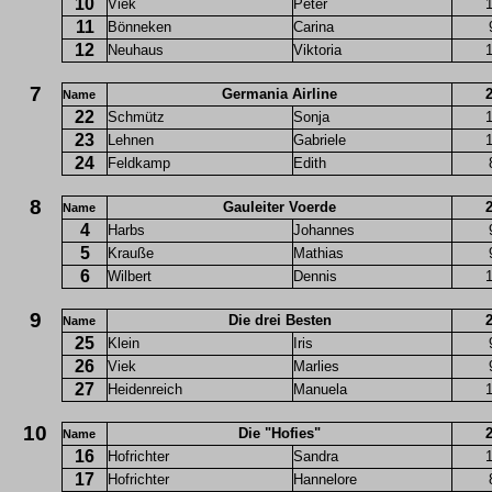
10
Viek
Peter
11
Bönneken
Carina
12
Neuhaus
Viktoria
7
Germania Airline
Name
22
Schmütz
Sonja
23
Lehnen
Gabriele
24
Feldkamp
Edith
8
Gauleiter Voerde
Name
4
Harbs
Johannes
5
Krauße
Mathias
6
Wilbert
Dennis
9
Die drei Besten
Name
25
Klein
Iris
26
Viek
Marlies
27
Heidenreich
Manuela
10
Die "Hofies"
Name
16
Hofrichter
Sandra
17
Hofrichter
Hannelore