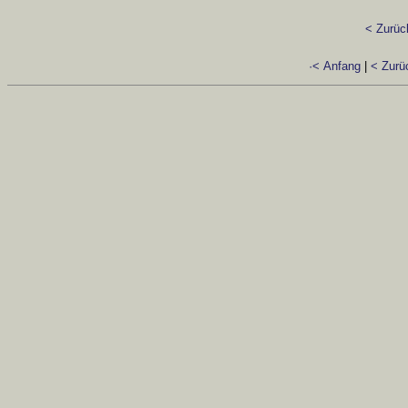
< Zurüc
·< Anfang
|
< Zurü