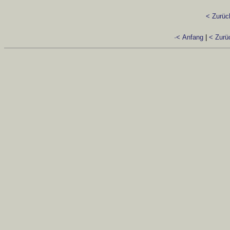
< Zurüc
·< Anfang
|
< Zurü