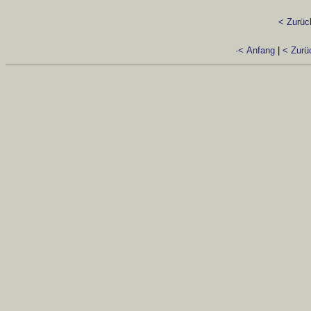
< Zurüc
·< Anfang
|
< Zurü