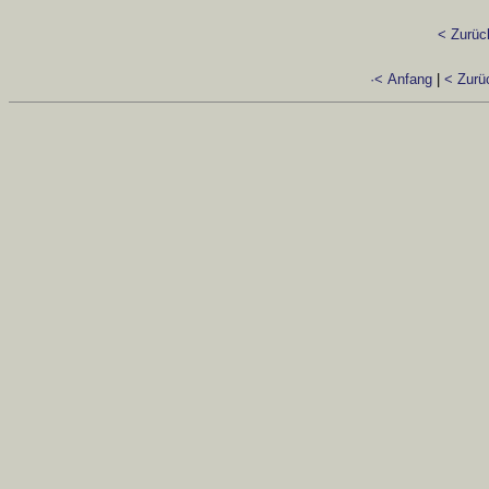
< Zurüc
·< Anfang
|
< Zurü